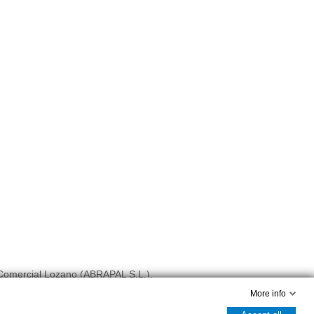
Comercial Lozano (ABRAPAL S.L.).
Diseño Web CTP
More info