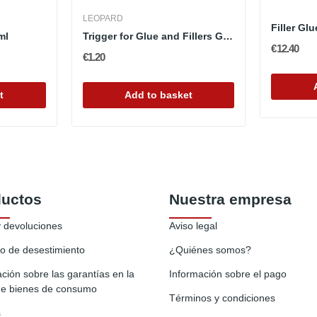
LEOPARD
Filler Glu
ml
Trigger for Glue and Fillers Glue
€12.40
€1.20
t
Add to basket
ductos
Nuestra empresa
y devoluciones
Aviso legal
o de desestimiento
¿Quiénes somos?
ción sobre las garantías en la
Información sobre el pago
de bienes de consumo
Términos y condiciones
s