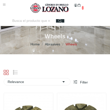
0
Wheels
Home
Abrasives
Wheels

Relevance
Filter