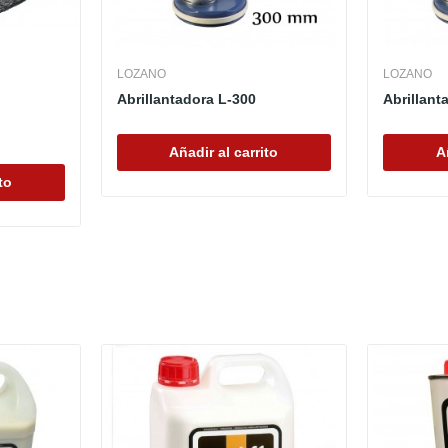
LOZANO
LOZANO
Abrillantadora L-300
Abrillant
Añadir al carrito
A
to