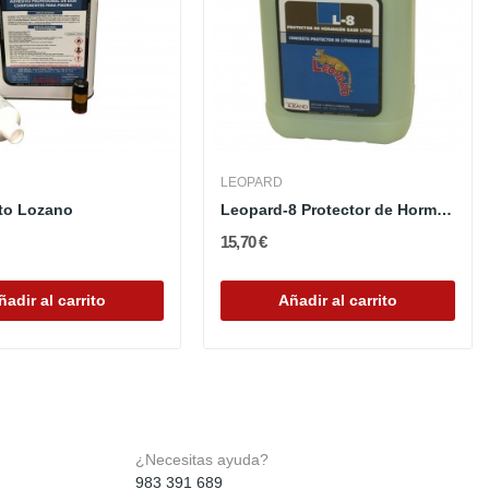
LEOPARD
to Lozano
Leopard-8 Protector de Hormigón Base Litio
15,70 €
ñadir al carrito
Añadir al carrito
¿Necesitas ayuda?
983 391 689