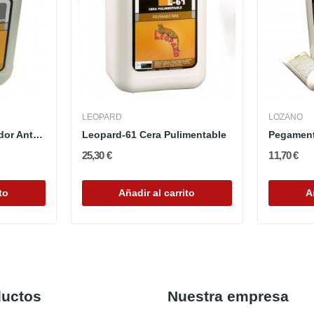
LEOPARD
LOZANO
Leopard-60 Abrillantador Antideslizante
Leopard-61 Cera Pulimentable
Pegamen
25,30 €
11,70 €
to
Añadir al carrito
A
ductos
Nuestra empresa