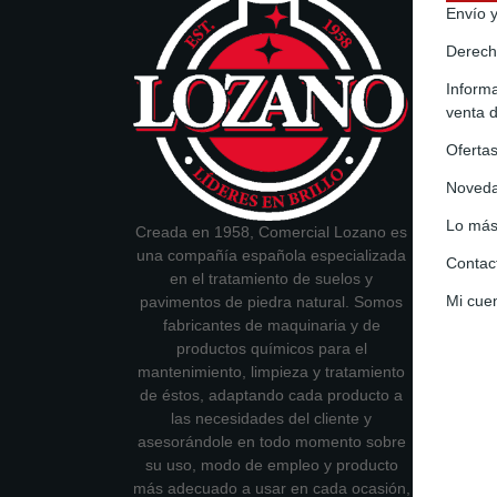
Envío 
Derech
Informa
venta 
Oferta
Noved
Lo más
Creada en 1958, Comercial Lozano es
una compañía española especializada
Contac
en el tratamiento de suelos y
Mi cue
pavimentos de piedra natural. Somos
fabricantes de maquinaria y de
productos químicos para el
mantenimiento, limpieza y tratamiento
de éstos, adaptando cada producto a
las necesidades del cliente y
asesorándole en todo momento sobre
su uso, modo de empleo y producto
más adecuado a usar en cada ocasión,