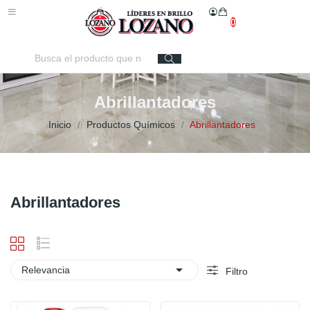
0
Abrillantadores
Inicio
Productos Químicos
Abrillantadores
Abrillantadores

Relevancia
Filtro