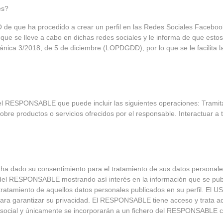
es?
que ha procedido a crear un perfil en las Redes Sociales Facebook, 
 que se lleve a cabo en dichas redes sociales y le informa de que esto
ica 3/2018, de 5 de diciembre (LOPDGDD), por lo que se le facilita la
el RESPONSABLE que puede incluir las siguientes operaciones: Tramitar
re productos o servicios ofrecidos por el responsable. Interactuar a tra
do ha dado su consentimiento para el tratamiento de sus datos personal
ial del RESPONSABLE mostrando así interés en la información que se publ
 el tratamiento de aquellos datos personales publicados en su perfil. 
il para garantizar su privacidad. El RESPONSABLE tiene acceso y trata
red social y únicamente se incorporarán a un fichero del RESPONSABLE 