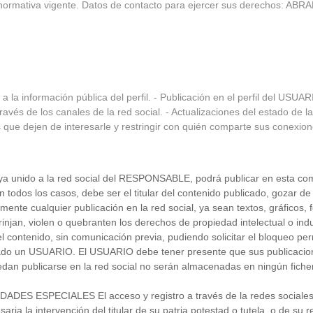
la normativa vigente. Datos de contacto para ejercer sus derechos: AB
la información pública del perfil. - Publicación en el perfil del USUAR
vés de los canales de la red social. - Actualizaciones del estado de 
 que dejen de interesarle y restringir con quién comparte sus conexion
nido a la red social del RESPONSABLE, podrá publicar en esta coment
odos los casos, debe ser el titular del contenido publicado, gozar de 
nte cualquier publicación en la red social, ya sean textos, gráficos, f
frinjan, violen o quebranten los derechos de propiedad intelectual o indu
el contenido, sin comunicación previa, pudiendo solicitar el bloque
ado un USUARIO. El USUARIO debe tener presente que sus publicacione
uedan publicarse en la red social no serán almacenadas en ningún fi
SPECIALES El acceso y registro a través de la redes sociales d
ria la intervención del titular de su patria potestad o tutela, o de su