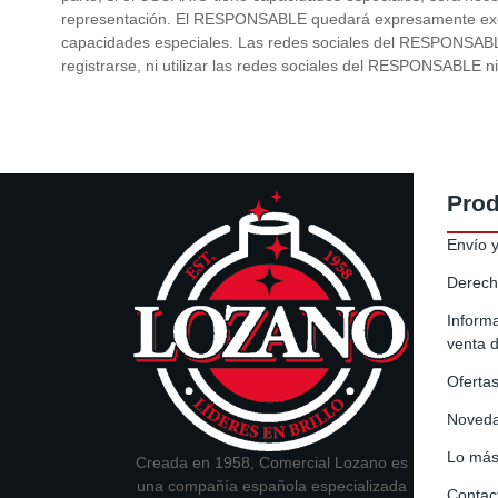
representación. El RESPONSABLE quedará expresamente exoner
capacidades especiales. Las redes sociales del RESPONSABL
registrarse, ni utilizar las redes sociales del RESPONSABLE 
Pro
Envío 
Derech
Informa
venta 
Oferta
Noved
Lo más
Creada en 1958, Comercial Lozano es
una compañía española especializada
Contac