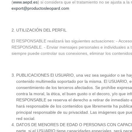
(
www.aepd.es
) si considera que el tratamiento no se ajusta a 
export@productosleopard.com
UTILIZACIÓN DEL PERFIL
El RESPONSABLE realizará las siguientes actuaciones: - Acceso a 
RESPONSABLE. - Enviar mensajes personales e individuales a tra
siempre puede controlar sus conexiones, eliminar los contenidos
PUBLICACIONES El USUARIO, una vez sea seguidor o se haya u
contenido multimedia soportado por la misma. El USUARIO, en t
consentimiento de los terceros afectados. Se prohíbe expresame
contra la moral, la ética, el buen gusto o el decoro, y/o que in
RESPONSABLE se reserva el derecho a retirar de inmediato 
hará responsable de los contenidos que libremente ha public
principal responsable de su privacidad. Las imágenes que p
red social.
DATOS DE MENORES DE EDAD O PERSONAS CON CAPACIDADES E
parte, si el USUARIO tiene capacidades especiales, será necesa