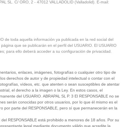
RAPAL SL. C/ ORO, 2 - 47012 VALLADOLID (Valladolid). E-mail:
IO de toda aquella información ya publicada en la red social del
la página que se publicarán en el perfil del USUARIO. El USUARIO
es; para ello deberá acceder a su configuración de privacidad.
arios, enlaces, imágenes, fotografías o cualquier otro tipo de
los derechos de autor y de propiedad intelectual o contar con el
otografías, vídeos, etc. que atenten o sean susceptibles de atentar
strial, el derecho a la imagen o la Ley. En estos casos, el
o permanente del USUARIO. ABRAPAL SL P. 3 El RESPONSABLE no se
s serán conocidas por otros usuarios, por lo que él mismo es el
chero por parte del RESPONSABLE, pero sí que permanecerán en la
el RESPONSABLE está prohibido a menores de 18 años. Por su
 representante legal mediante documento válido que acredite la