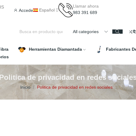
Llamar ahora
IS
Español
Accede
983 391 689
0
All categories
ibra
Herramientas Diamantada
Fabricantes D
rios
Politica de privacidad en redes sociale
Inicio
Politica de privacidad en redes sociales